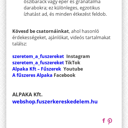
őszibarack vagy eper és gránátalma
darabokra; ez különleges, egzotikus
ízhatást ad, és minden étkezést feldob.
Kövesd be csatornáinkat
, ahol hasonló
érdekességeket, ajánlókat, videós tartalmakat
találsz:
szeretem_a_fuszereket
Instagram
szeretem_a_fuszereket
TikTok
Alpaka Kft – Fűszerek
Youtube
A fűszeres Alpaka
Facebook
ALPAKA Kft.
webshop.fuszerkereskedelem.hu