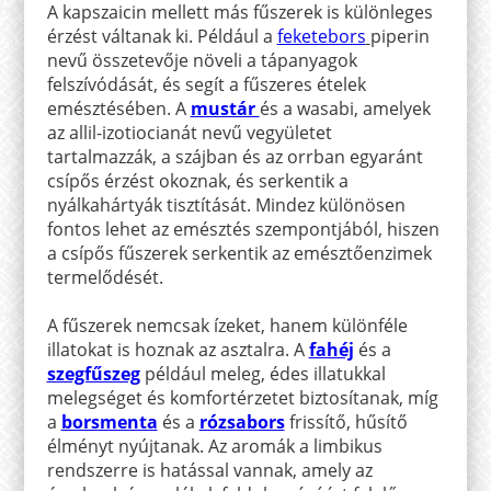
A kapszaicin mellett más fűszerek is különleges
érzést váltanak ki. Például a
feketebors
piperin
nevű összetevője növeli a tápanyagok
felszívódását, és segít a fűszeres ételek
emésztésében. A
mustár
és a wasabi, amelyek
az allil-izotiocianát nevű vegyületet
tartalmazzák, a szájban és az orrban egyaránt
csípős érzést okoznak, és serkentik a
nyálkahártyák tisztítását. Mindez különösen
fontos lehet az emésztés szempontjából, hiszen
a csípős fűszerek serkentik az emésztőenzimek
termelődését.
A fűszerek nemcsak ízeket, hanem különféle
illatokat is hoznak az asztalra. A
fahéj
és a
szegfűszeg
például meleg, édes illatukkal
melegséget és komfortérzetet biztosítanak, míg
a
borsmenta
és a
rózsabors
frissítő, hűsítő
élményt nyújtanak. Az aromák a limbikus
rendszerre is hatással vannak, amely az