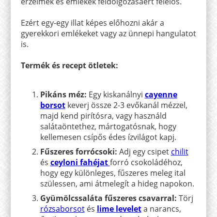
érzelmek és emlékek feldolgozásáért felelős.
Ezért egy-egy illat képes előhozni akár a
gyerekkori emlékeket vagy az ünnepi hangulatot
is.
Termék és recept ötletek:
Pikáns méz:
Egy kiskanálnyi
cayenne
borsot
keverj össze 2-3 evőkanál mézzel,
majd kend pirítósra, vagy használd
salátaöntethez, mártogatósnak, hogy
kellemesen csípős édes ízvilágot kapj.
Fűszeres forrócsoki:
Adj egy csipet
chilit
és
ceyloni fahéjat
forró csokoládéhoz,
hogy egy különleges, fűszeres meleg ital
szülessen, ami átmelegít a hideg napokon.
Gyümölcssaláta fűszeres csavarral:
Törj
rózsaborsot
és
lime levelet
a narancs,