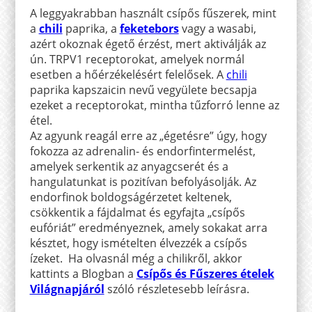
A leggyakrabban használt csípős fűszerek, mint
a
chili
paprika, a
feketebors
vagy a wasabi,
azért okoznak égető érzést, mert aktiválják az
ún. TRPV1 receptorokat, amelyek normál
esetben a hőérzékelésért felelősek. A
chili
paprika kapszaicin nevű vegyülete becsapja
ezeket a receptorokat, mintha tűzforró lenne az
étel.
Az agyunk reagál erre az „égetésre” úgy, hogy
fokozza az adrenalin- és endorfintermelést,
amelyek serkentik az anyagcserét és a
hangulatunkat is pozitívan befolyásolják. Az
endorfinok boldogságérzetet keltenek,
csökkentik a fájdalmat és egyfajta „csípős
eufóriát” eredményeznek, amely sokakat arra
késztet, hogy ismételten élvezzék a csípős
ízeket. Ha olvasnál még a chilikről, akkor
kattints a Blogban a
Csípős és Fűszeres ételek
Világnapjáról
szóló részletesebb leírásra.