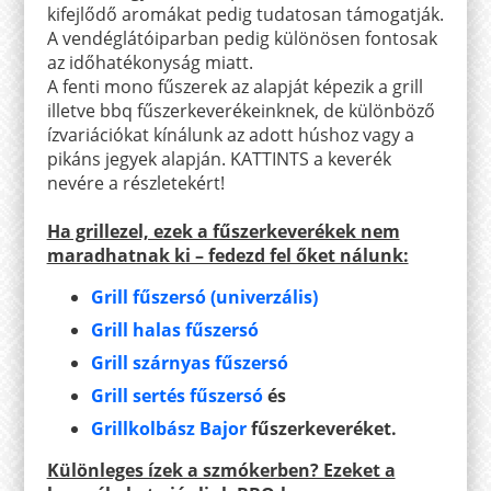
kifejlődő aromákat pedig tudatosan támogatják.
A vendéglátóiparban pedig különösen fontosak
az időhatékonyság miatt.
A fenti mono fűszerek az alapját képezik a grill
illetve bbq fűszerkeverékeinknek, de különböző
ízvariációkat kínálunk az adott húshoz vagy a
pikáns jegyek alapján. KATTINTS a keverék
nevére a részletekért!
Ha grillezel, ezek a fűszerkeverékek nem
maradhatnak ki – fedezd fel őket nálunk:
Grill fűszersó (univerzális)
Grill halas fűszersó
Grill szárnyas fűszersó
Grill sertés fűszersó
és
Grillkolbász Bajor
fűszerkeveréket.
Különleges ízek a szmókerben? Ezeket a