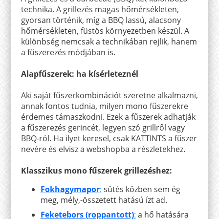
technika. A grillezés magas hőmérsékleten,
gyorsan történik, míg a BBQ lassú, alacsony
hőmérsékleten, füstös környezetben készül. A
különbség nemcsak a technikában rejlik, hanem
a fűszerezés módjában is.
Alapfűszerek: ha kísérleteznél
Aki saját fűszerkombinációt szeretne alkalmazni,
annak fontos tudnia, milyen mono fűszerekre
érdemes támaszkodni. Ezek a fűszerek adhatják
a fűszerezés gerincét, legyen szó grillről vagy
BBQ-ról. Ha ilyet keresel, csak KATTINTS a fűszer
nevére és elvisz a webshopba a részletekhez.
Klasszikus mono fűszerek grillezéshez:
Fokhagymapor
:
sütés közben sem ég
meg, mély,-összetett hatású ízt ad.
Feketebors (roppantott)
:
a hő hatására