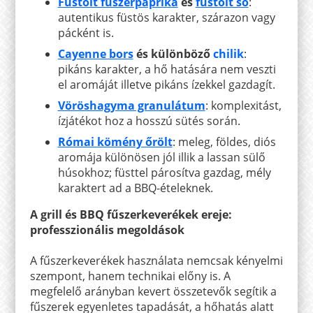
Füstölt fűszerpaprika
és
füstölt só
:
autentikus füstös karakter, szárazon vagy
pácként is.
Cayenne bors
és különböző
chilik
:
pikáns karakter, a hő hatására nem veszti
el aromáját illetve pikáns ízekkel gazdagít.
Vöröshagyma granulátum
: komplexitást,
ízjátékot hoz a hosszú sütés során.
Római kömény őrölt
: meleg, földes, diós
aromája különösen jól illik a lassan sülő
húsokhoz; füsttel párosítva gazdag, mély
karaktert ad a BBQ-ételeknek.
A grill és BBQ fűszerkeverékek ereje:
professzionális megoldások
A fűszerkeverékek használata nemcsak kényelmi
szempont, hanem technikai előny is. A
megfelelő arányban kevert összetevők segítik a
fűszerek egyenletes tapadását, a hőhatás alatt