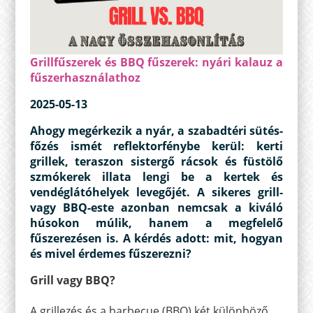
Grillfűszerek és BBQ fűszerek: nyári kalauz a
fűszerhasználathoz
2025-05-13
Ahogy megérkezik a nyár, a szabadtéri sütés-
főzés ismét reflektorfénybe kerül: kerti
grillek, teraszon sistergő rácsok és füstölő
szmókerek illata lengi be a kertek és
vendéglátóhelyek levegőjét. A sikeres grill-
vagy BBQ-este azonban nemcsak a kiváló
húsokon múlik, hanem a megfelelő
fűszerezésen is. A kérdés adott: mit, hogyan
és mivel érdemes fűszerezni?
Grill vagy BBQ?
A grillezés és a barbecue (BBQ) két különböző