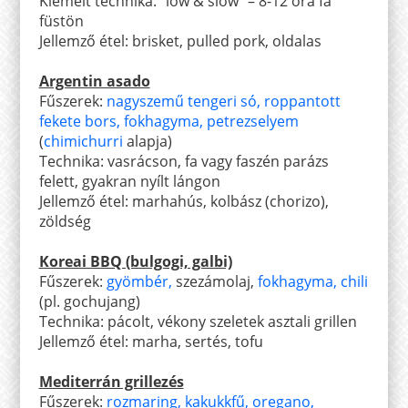
Kiemelt technika: "low & slow" – 8-12 óra fa
füstön
Jellemző étel: brisket, pulled pork, oldalas
Argentin asado
Fűszerek:
nagyszemű tengeri só
,
roppantott
fekete bors
,
fokhagyma
,
petrezselyem
(
chimichurri
alapja)
Technika: vasrácson, fa vagy faszén parázs
felett, gyakran nyílt lángon
Jellemző étel: marhahús, kolbász (chorizo),
zöldség
Koreai BBQ (bulgogi, galbi)
Fűszerek:
gyömbér,
szezámolaj,
fokhagyma,
chili
(pl. gochujang)
Technika: pácolt, vékony szeletek asztali grillen
Jellemző étel: marha, sertés, tofu
Mediterrán grillezés
Fűszerek:
rozmaring
,
kakukkfű
,
oregano
,