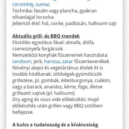
citromhéj
,
sumac
Technika: faszén vagy plancha, gyakran
olívaolajjal locsolva
Jellemző étel: hal, csirke, padlizsán, halloumi sajt
Aktuális grill- és BBQ trendek
Füstölés egzotikus fával: almafa, diófa,
cseresznyefa forgácsok
Nemzetközi konyhák fűszereinek használata:
tandoori
,
jerk,
harissa
,
zatar
fűszerkeverékek
Növényi alapú és vegetáriánus ételek itt is
tovább hódítanak: zöldségek-gyümölcsök
grillezése, pl. gombák, édesburgonya, cukkini,
vagy a barack, ananász, körte, füge, illetve
grillezett sajtok (pl. halloumi)
Dry aging és sous vide előkészítés: majd
előkészítés után grillen vagy BBQ sütőben
befejezve.
A kulcs a tudatosság és a kíváncsiság