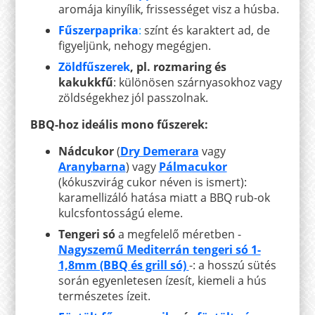
aromája kinyílik, frissességet visz a húsba.
Fűszerpaprika
:
színt és karaktert ad, de
figyeljünk, nehogy megégjen.
Zöldfűszerek
, pl. rozmaring és
kakukkfű
: különösen szárnyasokhoz vagy
zöldségekhez jól passzolnak.
BBQ-hoz ideális mono fűszerek:
Nádcukor
(
Dry Demerara
vagy
Aranybarna
) vagy
Pálmacukor
(kókuszvirág cukor néven is ismert):
karamellizáló hatása miatt a BBQ rub-ok
kulcsfontosságú eleme.
Tengeri só
a megfelelő méretben -
Nagyszemű Mediterrán tengeri só 1-
1,8mm (BBQ és grill só)
-: a hosszú sütés
során egyenletesen ízesít, kiemeli a hús
természetes ízeit.