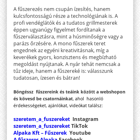
A fűszerezés nem csupán ízesítés, hanem
kulcsfontosságú része a technológiának is. A
profi vendéglátók és a tudatos grillmesterek
éppen ugyanúgy figyelmet fordítanak a
fűszerválasztásra, mint a húsminőségre vagy a
parázs őrzésére. A mono fűszerek teret
engednek az egyéni kreativitásnak, míg a
keverékek gyors, konzisztens és megbízható
megoldást nyújtanak. A nyár tehát nemcsak a
tűz ideje, hanem a fűszereké is: válasszunk
tudatosan, ízesen és bátran!
Böngéssz fűszereink és teáink között a webshopon
és kövesd be csatornáinkat
, ahol hasonló
érdekességeket, ajánlókat, videókat találsz:
szeretem_a_fuszereket
Instagram
szeretem_a_fuszereket
TikTok
Alpaka Kft – Fűszerek
Youtube
A fűszeres Alpaka
Facebook