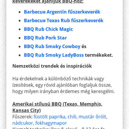
keverékeket ajánljuk
B
BQ-hoz:
Barbecue Argentín fűszerkeverék
Barbecue Texas Rub fűszerkeverék
BBQ Rub Chick Magic
BBQ Rub Pork Star
BBQ Rub Smoky Cowboy
és
BBQ Rub Smoky LadyBoss
termékeket.
Nemzetközi trendek és inspirációk
Ha érdekelnek a különböző technikák vagy
ízesítések, egy rövid ajánlóban foglaljuk össze,
hogy milyen irányban érdemes még keresgélni.
Amerikai stílusú BBQ (Texas, Memphis,
Kansas City)
Fűszerek:
füstölt paprika
,
chili
,
mustár őrölt
,
nádcukor
,
fokhagymapor