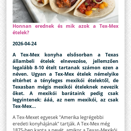
Honnan erednek és mik azok a Tex-Mex
ételek?
2026-04-24
A Tex-Mex konyha elsősorban a Texas
állambeli ételek elnevezése, jellemzően
legalább 8-10 ételt tartanak számon ezen a
néven. Ugyan a Tex-Mex ételek némelyike
eltérhet a tényleges mexikói ételektől, de
Texasban mégis mexikói ételeknek nevezik
őket. A mexikói barátaink pedig csak
legyintenek: ááá, az nem mexikói, az csak
Tex-Mex...
A Tex-Mexet egyesek "Amerika legrégebbi
eredeti konyhájának" tartják. A Tex-Mex még
1875-ben kapta a nevét, amikor a Texas-Mexikói