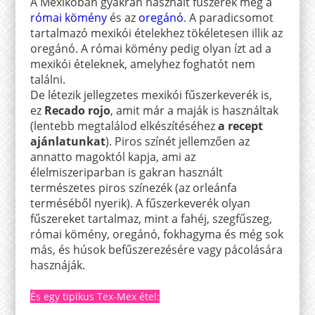
A Mexikóban gyakran használt fűszerek még a
római kömény
és az
oregánó
. A paradicsomot
tartalmazó mexikói ételekhez tökéletesen illik az
oregánó. A római kömény pedig olyan ízt ad a
mexikói ételeknek, amelyhez foghatót nem
találni.
De létezik jellegzetes mexikói fűszerkeverék is,
ez
Recado rojo
, amit már a maják is használtak
(lentebb megtalálod elkészítéséhez
a recept
ajánlatunkat
). Piros színét jellemzően az
annatto magoktól kapja, ami az
élelmiszeriparban is gakran használt
természetes piros színezék (az orleánfa
terméséből nyerik). A fűszerkeverék olyan
fűszereket tartalmaz, mint a fahéj, szegfűszeg,
római kömény, oregánó, fokhagyma és még sok
más, és húsok befűszerezésére vagy pácolására
hasznáják.
És egy tipikus Tex-Mex étel: