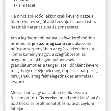
1 tk almaecet
Ha nincs sok időd, akkor csak keverd össze a
fűszereket és végül add hozzájuk a pácoláshoz
használt narancslevet és almaecetet.
Ám a legfinomabb hatást a következő módon
érheted el:
pirítsd meg szárazon
, alacsony
hőfokon serpenyőben az egész fekete borsot, a
római köménymagot, a szegfűborsot, az
oreganot, a fokhagymapépet vagy
granulátumot és a tengeri sót. Időnként keverd
meg, hogy ne égjenek meg, épp csak pár percig
piruljanak, amíg felmelegednek és aromásak
lesznek.
Mozsárban vagy darálóban őröld össze a
frissen pirított fűszereket, majd tedd kis tálba és
add hozzá az őrölt annatót és az őröt ceyloni
fahéjat is.