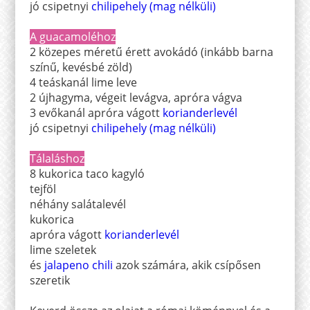
jó csipetnyi
chilipehely (mag nélküli)
A guacamoléhoz
2 közepes méretű érett avokádó (inkább barna
színű, kevésbé zöld)
4 teáskanál lime leve
2 újhagyma, végeit levágva, apróra vágva
3 evőkanál apróra vágott
korianderlevél
jó csipetnyi
chilipehely (mag nélküli)
Tálaláshoz
8 kukorica taco kagyló
tejföl
néhány salátalevél
kukorica
apróra vágott
korianderlevél
lime szeletek
és
jalapeno chili
azok számára, akik csípősen
szeretik