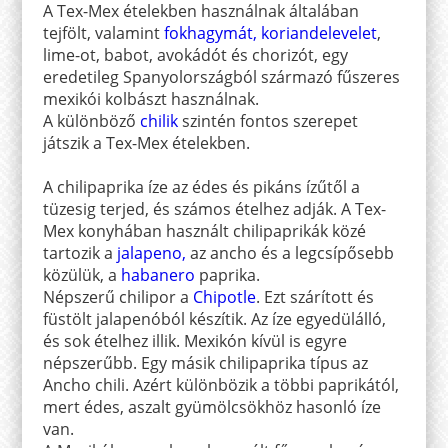
A Tex-Mex ételekben használnak általában
tejfölt, valamint
fokhagymát,
koriandelevelet
,
lime-ot, babot, avokádót és chorizót, egy
eredetileg Spanyolországból származó fűszeres
mexikói kolbászt használnak.
A különböző
chilik
szintén fontos szerepet
játszik a Tex-Mex ételekben.
A chilipaprika íze az édes és pikáns ízűtől a
tüzesig terjed, és számos ételhez adják. A Tex-
Mex konyhában használt chilipaprikák közé
tartozik a
jalapeno,
az ancho és a legcsípősebb
közülük, a
habanero
paprika.
Népszerű chilipor a
Chipotle
. Ezt szárított és
füstölt jalapenóból készítik. Az íze egyedülálló,
és sok ételhez illik. Mexikón kívül is egyre
népszerűbb. Egy másik chilipaprika típus az
Ancho chili. Azért különbözik a többi paprikától,
mert édes, aszalt gyümölcsökhöz hasonló íze
van.