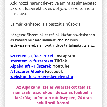
Add hozzá narancslevet, valamint az almaecetet
az őrölt fűszerekhez, és dolgozd össze kenhető
pasztává.
És már kenheted is a pasztát a húsokra.
Böngéssz fűszereink és teáink között a webshopon
és kövesd be csatornáinkat
, ahol hasonló
érdekességeket, ajánlókat, videós tartalmakat találsz:
szeretem_a_fuszereket
Instagram
szeretem_a_fuszereket
TikTok
Alpaka Kft – Fűszerek
Youtube
A fűszeres Alpaka
Facebook
webshop.fuszerkereskedelem.hu
Az Alpakánál széles választékot találsz
nemcsak fűszerekből, de szálas teákból is,
kizárólag prémium minőségben, 24 órán
belüli szállítással.