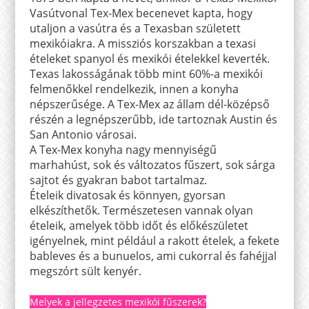
Vasútvonal Tex-Mex becenevet kapta, hogy
utaljon a vasútra és a Texasban született
mexikóiakra. A missziós korszakban a texasi
ételeket spanyol és mexikói ételekkel keverték.
Texas lakosságának több mint 60%-a mexikói
felmenőkkel rendelkezik, innen a konyha
népszerűsége. A Tex-Mex az állam dél-középső
részén a legnépszerűbb, ide tartoznak Austin és
San Antonio városai.
A Tex-Mex konyha nagy mennyiségű
marhahúst, sok és változatos fűszert, sok sárga
sajtot és gyakran babot tartalmaz.
Ételeik divatosak és könnyen, gyorsan
elkészíthetők. Természetesen vannak olyan
ételeik, amelyek több időt és előkészületet
igényelnek, mint például a rakott ételek, a fekete
bableves és a bunuelos, ami cukorral és fahéjjal
megszórt sült kenyér.
Melyek a jellegzetes mexikói fűszerek?