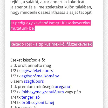
tejfölt, a salátát, a koriandert, a kukoricát,
jalapenot és a lime szeleteket külön tálakban,
hogy mindenki összeállíthassa a saját tacóját.
Itt pedig egy kevésbé ismert fűszerkeveréket
mutatunk be:
Recado rojo - a tipikus mexikói fűszerkeverék:
Ezeket készítsd elő:
3 tk őrölt annatto mag
1/2 tk
egész fekete bors
1/2 tk
egész római kömény
6 szem
szegfűbors
1 tk prémium minőségű
oregano
1/2 tk
fokhagyma granulátum
vagy pép
1/4 tk
tengeri só
1/4 tk
őrölt ceyloni fahéj
1 tk narancslé