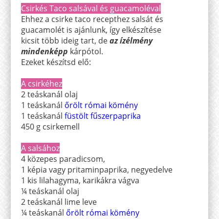
Csirkés Taco salsával és guacamoléval
Ehhez a csirke taco recepthez salsát és
guacamolét is ajánlunk, így elkészítése
kicsit több ideig tart, de
az ízélmény
mindenképp
kárpótol.
Ezeket készítsd elő:
A csirkéhez
2 teáskanál olaj
1 teáskanál
őrölt római kömény
1 teáskanál
füstölt fűszerpaprika
450 g csirkemell
A salsához
4 közepes paradicsom,
1 képia vagy pritaminpaprika, negyedelve
1 kis lilahagyma, karikákra vágva
¼ teáskanál olaj
2 teáskanál lime leve
¼ teáskanál
őrölt római kömény