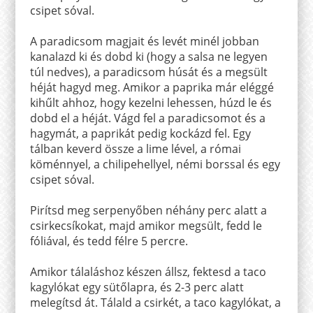
csipet sóval.
A paradicsom magjait és levét minél jobban
kanalazd ki és dobd ki (hogy a salsa ne legyen
túl nedves), a paradicsom húsát és a megsült
héját hagyd meg. Amikor a paprika már eléggé
kihűlt ahhoz, hogy kezelni lehessen, húzd le és
dobd el a héját. Vágd fel a paradicsomot és a
hagymát, a paprikát pedig kockázd fel. Egy
tálban keverd össze a lime lével, a római
köménnyel, a chilipehellyel, némi borssal és egy
csipet sóval.
Pirítsd meg serpenyőben néhány perc alatt a
csirkecsíkokat, majd amikor megsült, fedd le
fóliával, és tedd félre 5 percre.
Amikor tálaláshoz készen állsz, fektesd a taco
kagylókat egy sütőlapra, és 2-3 perc alatt
melegítsd át. Tálald a csirkét, a taco kagylókat, a