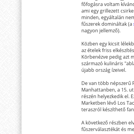
főfogásra voltam kíváncs
ami egy grillezett csirk
minden, egyáltalán nem 
fűszerek domináltak (a
nagyon jellemző).
Közben egy kicsit léle
az ételek friss elkészíté
Körbenézve pedig azt m
származó kulináris "abl
újabb ország ízeivel.
De van több népszerű F
Manhattanben, a 15. ut
részén helyezkedik el. 
Marketben lévő Los Taco
teraszról készíthető fan
A következő részben elvi
fűszerválasztékát és me