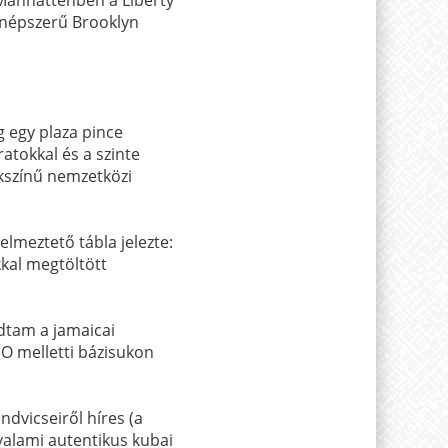
a népszerű Brooklyn
g egy plaza pince
ratokkal és a szinte
kszínű nemzetközi
elmeztető tábla jelezte:
kal megtöltött
dtam a jamaicai
HO melletti bázisukon
dvicseiről híres (a
valami autentikus kubai