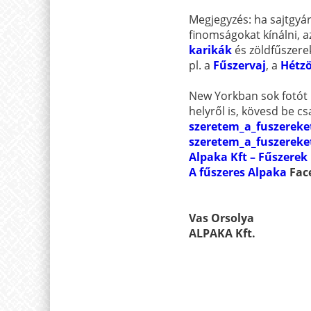
Megjegyzés: ha sajtgyár
finomságokat kínálni, a
karikák
és zöldfűszere
pl. a
Fűszervaj
, a
Hétzö
New Yorkban sok fotót k
helyről is, kövesd be 
szeretem_a_fuszereke
szeretem_a_fuszereke
Alpaka Kft – Fűszerek
A fűszeres Alpaka
Fac
Vas Orsolya
ALPAKA Kft.