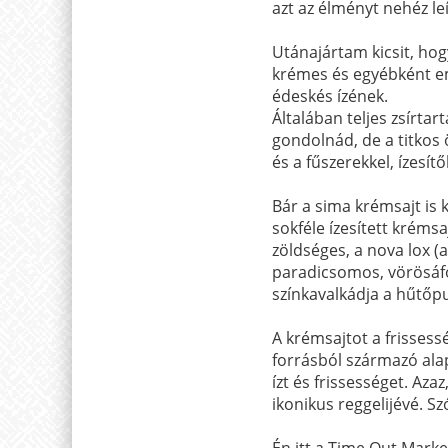
azt az élményt nehéz leí
Utánajártam kicsit, ho
krémes és egyébként emi
édeskés ízének.
Általában teljes zsírt
gondolnád, de a titkos 
és a fűszerekkel, ízesí
Bár a sima krémsajt is 
sokféle ízesített krém
zöldséges, a nova lox (a
paradicsomos, vörösáfo
színkavalkádja a hűtőpu
A krémsajtot a frissess
forrásból származó alap
ízt és frissességet. A
ikonikus reggelijévé. S
Én itt a Time Out Mark