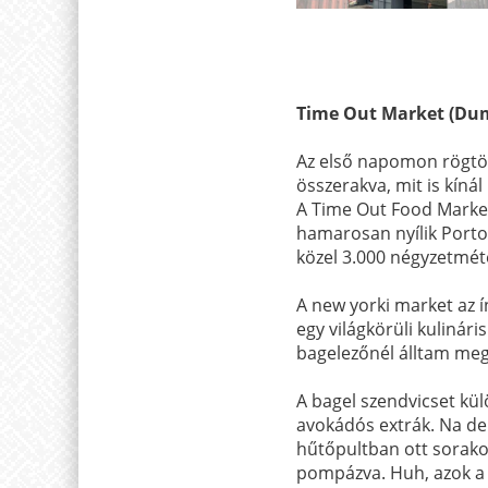
Time Out Market (Dum
Az első napomon rögtön
összerakva, mit is kíná
A Time Out Food Markete
hamarosan nyílik Portob
közel 3.000 négyzetméte
A new yorki market az í
egy világkörüli kulinári
bagelezőnél álltam meg
A bagel szendvicset kül
avokádós extrák. Na de:
hűtőpultban ott sorako
pompázva. Huh, azok a 