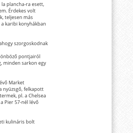
 la plancha-ra esett,
tem. Érdekes volt
k, teljesen más
a a karibi konyhákban
, ahogy szorgoskodnak
lönböző pontjairól
ig, minden sarkon egy
lévő Market
 nyüzsgő, felkapott
ttermek, pl. a Chelsea
a Pier 57-nél lévő
ti kulináris bolt