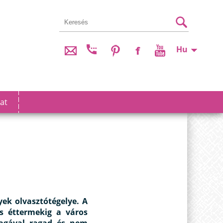
Hu
at
yek olvasztótégelye. A
us éttermekig a város
magával ragad és nem