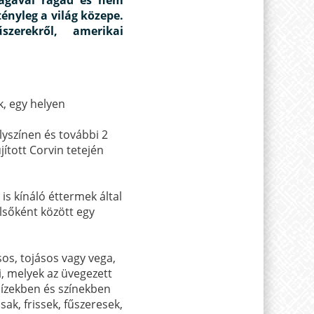
ényleg a világ közepe.
szerekről, amerikai
, egy helyen
lyszínen és további 2
ított Corvin tetején
s kínáló éttermek által
elsőként között egy
os, tojásos vagy vega,
i, melyek az üvegezett
ízekben és színekben
k, frissek, fűszeresek,