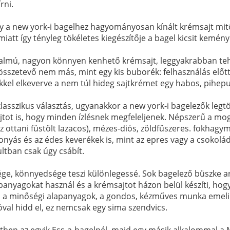
rni.
gy a new york-i bagelhez hagyományosan kínált krémsajt mit
att így tényleg tökéletes kiegészítője a bagel kicsit kemén
artalmú, nagyon könnyen kenhető krémsajt, leggyakrabban t
összetevő nem más, mint egy kis buborék: felhasználás előtt 
tőkkel elkeverve a nem túl hideg sajtkrémet egy habos, pihe
klasszikus választás, ugyanakkor a new york-i bagelezők legt
sajtot is, hogy minden ízlésnek megfeleljenek. Népszerű a m
z ottani füstölt lazacos), mézes-diós, zöldfűszeres. fokhagym
nyás és az édes keverékek is, mint az epres vagy a csokolád
ltban csak úgy csábít.
ége, könnyedsége teszi különlegessé. Sok bagelező büszke arr
anyagokat használ és a krémsajtot házon belül készíti, hogy
zaz, a minőségi alapanyagok, a gondos, kézműves munka emeli
zóval hidd el, ez nemcsak egy sima szendvics.
etben az egyik Ess-a-bagelnél, majd egy másik alkalommal a