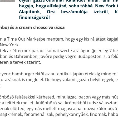
hagyja, hogy elfelejtsd, soha többé. New York t
Alapítónk, Orsi beszámolója ízekről, fű
finomságokról
bo) és a cream cheese varázsa
 a Time Out Marketbe mentem, hogy egy kis rálátást kapjak
l New York.
k az éttermek paradicsomai szerte a világon (jelenleg 7 he
an és Bahreinben, jövőre pedig végre Budapesten is, a felúj
ren a tervek szerint.
nyenc hamburgerektől az autentikus japán ételekig mindent i
s utazásnak is megfelel. De hogy valami igazán helyit egyek, 
.
önböző feltétekkel kérheted, mint lazac, bacon vagy más hús
 a feltétek mellett különböző sajtkrémekből tudsz választan
znak előtted, egymás mellett magasra halmozva különböző 
sajtkrémek, fenomenálisak, pehelykönnyűek, finomak, habosa