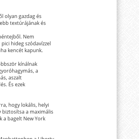
ől olyan gazdag és
yebb textúrájának és
ehéntejből. Nem
pici hideg szódavízzel
puha kencét kapunk.
öbbször kínálnak
ogyoróhagymás, a
ás, aszalt
és. És ezek
a, hogy lokális, helyi
 biztosítsa a maximális
k a bagelt New York
 Manhattenben a Liberty