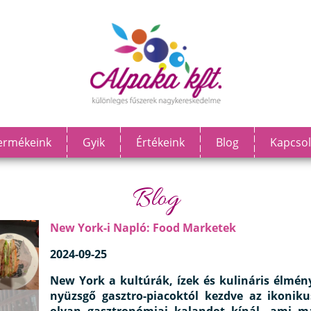
ermékeink
Gyik
Értékeink
Blog
Kapcsol
Blog
New York-i Napló: Food Marketek
2024-09-25
New York a kultúrák, ízek és kulináris élmén
nyüzsgő gasztro-piacoktól kezdve az ikonik
olyan gasztronómiai kalandot kínál, ami 