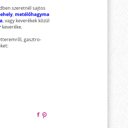
dben szeretnél sajtos
pehely
,
metélőhagyma
a
, vagy keverékek közül
r
keveréke.
étteremről, gasztro-
ket: