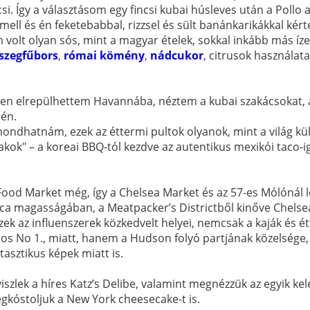
i. Így a választásom egy fincsi kubai húsleves után a Pollo a
emell és én feketebabbal, rizzsel és sült banánkarikákkal kér
volt olyan sós, mint a magyar ételek, sokkal inkább más íze
szegfűbors
,
római kömény
,
nádcukor
, citrusok használat
kben elrepülhettem Havannába, néztem a kubai szakácsokat
sén.
ondhatnám, ezek az éttermi pultok olyanok, mint a világ kü
akok" – a koreai BBQ-tól kezdve az autentikus mexikói taco-
ood Market még, így a Chelsea Market és az 57-es Mólónál 
ca magasságában, a Meatpacker’s Districtből kinőve Chelsea
Ezek az influenszerek közkedvelt helyei, nemcsak a kaják és é
s No 1., miatt, hanem a Hudson folyó partjának közelsége, 
tasztikus képek miatt is.
szlek a híres Katz’s Delibe, valamint megnézzük az egyik kele
gkóstoljuk a New York cheesecake-t is.