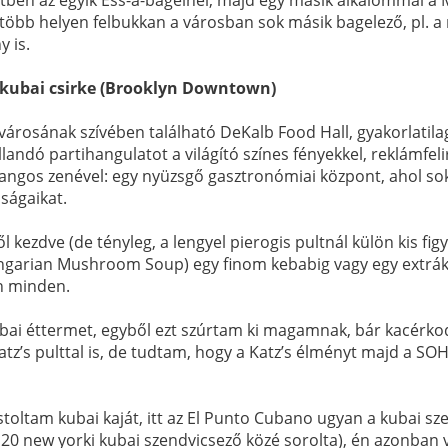
 több helyen felbukkan a városban sok másik bagelező, pl. 
 is.
 kubai csirke (Brooklyn Downtown)
árosának szívében található DeKalb Food Hall, gyakorlatila
llandó partihangulatot a világító színes fényekkel, reklámfeli
ngos zenével: egy nyüzsgő gasztronómiai központ, ahol so
ságaikat.
kezdve (de tényleg, a lengyel pierogis pultnál külön kis figy
ngarian Mushroom Soup) egy finom kebabig vagy egy extrák
an minden.
ai éttermet, egyből ezt szúrtam ki magamnak, bár kacérko
Katz’s pulttal is, de tudtam, hogy a Katz’s élményt majd a SO
ltam kubai kaját, itt az El Punto Cubano ugyan a kubai szen
 20 new yorki kubai szendvicsező közé sorolta), én azonban 