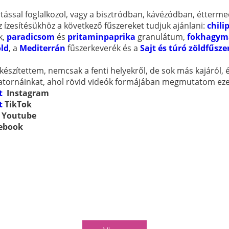
tással foglalkozol, vagy a bisztródban, kávézódban, étterme
z ízesítésükhöz a következő fűszereket tudjuk ajánlani:
chili
k,
paradicsom
és
pritaminpaprika
granulátum,
fokhagym
ld
, a
Mediterrán
fűszerkeverék és a
Sajt és túró zöldfűsze
észítettem, nemcsak a fenti helyekről, de sok más kajáról, 
csatornáinkat, ahol rövid videók formájában megmutatom eze
t
Instagram
t
TikTok
Youtube
ebook