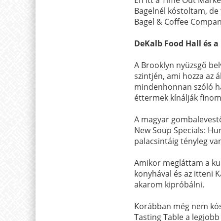
Bagelnél kóstoltam, de
Bagel & Coffee Company
DeKalb Food Hall és a
A Brooklyn nyüzsgő belv
szintjén, ami hozza az á
mindenhonnan szóló ha
éttermek kínálják finom
A magyar gombalevestől 
New Soup Specials: Hu
palacsintáig tényleg v
Amikor megláttam a kub
konyhával és az itteni 
akarom kipróbálni.
Korábban még nem kósto
Tasting Table a legjobb