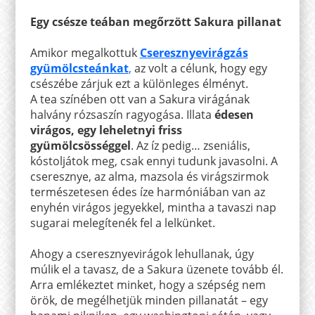
Egy csésze teában megőrzött Sakura pillanat
Amikor megalkottuk
Cseresznyevirágzás
gyümölcsteánkat
,
az volt a célunk, hogy egy
csészébe zárjuk ezt a különleges élményt.
A tea színében ott van a Sakura virágának
halvány rózsaszín ragyogása. Illata
édesen
virágos, egy leheletnyi friss
gyümölcsösséggel
. Az íz pedig… zseniális,
kóstoljátok meg, csak ennyi tudunk javasolni. A
cseresznye, az alma, mazsola és virágszirmok
természetesen édes íze harmóniában van az
enyhén virágos jegyekkel, mintha a tavaszi nap
sugarai melegítenék fel a lelkünket.
Ahogy a cseresznyevirágok lehullanak, úgy
múlik el a tavasz, de a Sakura üzenete tovább él.
Arra emlékeztet minket, hogy a szépség nem
örök, de megélhetjük minden pillanatát – egy