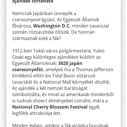
ajándék története
Nemcsak Japánban ünneplik a
cseresznyevirágzást. Az Egyesült Államok
fővárosa,
Washington D.C.
minden tavasszal
szintén rózsaszínbe öltözik. De honnan
származnak ezek a fák?
1912-ben Tokió város polgármestere, Yukio
Ozaki egy különleges ajándékot küldött az
Egyesült Államoknak:
3020 japán
cseresznyefát
, amelyek ma a Thomas Jefferson
Emlékmű előtti kis Tidal Basin víztározó
tavacskát és a National Mall környékét díszítik.
Az ajándék a két nemzet barátságát
szimbolizálta, és mivel az amerikaiak mindenből
is tudnak show-t élményeket csinálni, mára a
National Cherry Blossom Festival
egyik
legfőbb attrakciója lett.
Minden évben, amikor a fák virágba borulnak,