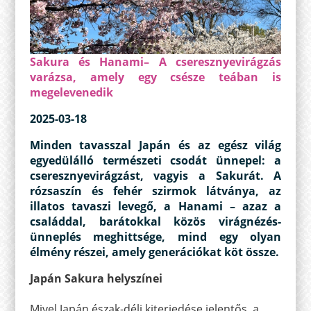
Sakura és Hanami– A cseresznyevirágzás
varázsa, amely egy csésze teában is
megelevenedik
2025-03-18
Minden tavasszal Japán és az egész világ
egyedülálló természeti csodát ünnepel: a
cseresznyevirágzást, vagyis a Sakurát. A
rózsaszín és fehér szirmok látványa, az
illatos tavaszi levegő, a Hanami – azaz a
családdal, barátokkal közös virágnézés-
ünneplés meghittsége, mind egy olyan
élmény részei, amely generációkat köt össze.
Japán Sakura helyszínei
Mivel Japán észak-déli kiterjedése jelentős, a