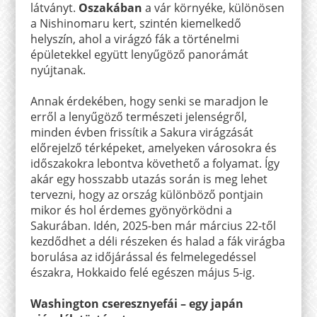
látványt.
Oszakában
a vár környéke, különösen
a Nishinomaru kert, szintén kiemelkedő
helyszín, ahol a virágzó fák a történelmi
épületekkel együtt lenyűgöző panorámát
nyújtanak.
Annak érdekében, hogy senki se maradjon le
erről a lenyűgöző természeti jelenségről,
minden évben frissítik a Sakura virágzását
előrejelző térképeket, amelyeken városokra és
időszakokra lebontva követhető a folyamat. Így
akár egy hosszabb utazás során is meg lehet
tervezni, hogy az ország különböző pontjain
mikor és hol érdemes gyönyörködni a
Sakurában. Idén, 2025-ben már március 22-től
kezdődhet a déli részeken és halad a fák virágba
borulása az időjárással és felmelegedéssel
északra, Hokkaido felé egészen május 5-ig.
Washington cseresznyefái – egy japán