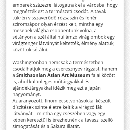
emberek százezrei látogatnak el a városba, hogy
megnézzék ezt a természeti csodát. A tavak
tükrén visszaverődő rózsaszín és fehér
sziromzápor olyan érzést kelt, mintha egy
mesebeli világba csöppentünk volna, a
sétányon a szél által hullámzó viráglombok egy
virágtenger látványát keltették, élmény alattuk,
közöttük sétálni.
Washingtonban nemcsak a természetben
csodálhatjuk meg a cseresznyevirágzást, hanem
a
Smithsonian Asian Art Museum
falai között
is, ahol különleges műtárgyakkal és
ajándéktárgyakkal idézik meg ezt a japán
hagyományt.
Az aranyozott, finom ecsetvonásokkal készült
díszítések szinte életre keltik a virágzó fák
látványát – mintha egy csészében vagy egy
képen keresztül is érezhetnénk a tavaszi szellő
simogatását és a Sakura illatát.