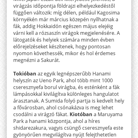
virágzás időpontja földrajzi elhelyezkedéstől
függően változik: míg délen, például Kagosima
környékén már március közepén nyílhatnak a
fák, addig Hokkaidón egészen május elejéig
várni kell a rózsaszín virágok megjelenésére. A
látogatók és helyiek számára minden évben
előrejelzéseket készítenek, hogy pontosan
nyomon követhessék, mikor és hol érdemes
megnézni a Sakurát.
Tokióban
az egyik legnépszerűbb Hanami
helyszín az Ueno Park, ahol több mint 1000
cseresznyefa borul virágba, és esténként a fák
lámpásokkal kivilágítva különleges hangulatot
árasztanak. A Sumida folyó partja is kedvelt hely
a fővárosban, ahol csónakázva is meg lehet
csodálni a virágzó fákat.
Kiotóban
a Maruyama
Park a hanami központja, ahol a híres
shidarezakura, vagyis csüngő cseresznyefa este
gyönyörűen megvilágítva nyújt felejthetetlen