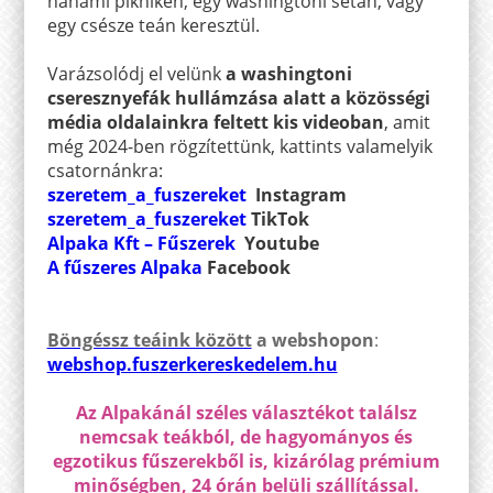
hanami pikniken, egy washingtoni sétán, vagy
egy csésze teán keresztül.
Varázsolódj el velünk
a washingtoni
cseresznyefák hullámzása alatt a közösségi
média oldalainkra feltett kis videoban
, amit
még 2024-ben rögzítettünk, kattints valamelyik
csatornánkra:
szeretem_a_fuszereket
Instagram
szeretem_a_fuszereket
TikTok
Alpaka Kft – Fűszerek
Youtube
A fűszeres Alpaka
Facebook
Böngéssz teáink között
a webshopon
:
webshop.fuszerkereskedelem.hu
Az Alpakánál széles választékot találsz
nemcsak teákból, de hagyományos és
egzotikus fűszerekből is, kizárólag prémium
minőségben, 24 órán belüli szállítással.