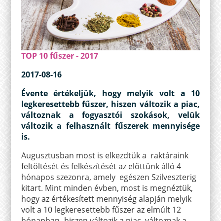
TOP 10 fűszer - 2017
2017-08-16
Évente értékeljük, hogy melyik volt a 10
legkeresettebb fűszer, hiszen változik a piac,
változnak a fogyasztói szokások, velük
változik a felhasznált fűszerek mennyisége
is.
Augusztusban most is elkezdtük a raktáraink
feltöltését és felkészítését az előttünk álló 4
hónapos szezonra, amely egészen Szilveszterig
kitart. Mint minden évben, most is megnéztük,
hogy az értékesített mennyiség alapján melyik
volt a 10 legkeresettebb fűszer az elmúlt 12
hónapban- hiszen változik a piac, változnak a