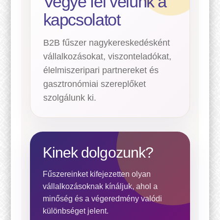
Vegye fel velünk a
kapcsolatot
B2B fűszer nagykereskedésként
vállalkozásokat, viszonteladókat,
élelmiszeripari partnereket és
gasztronómiai szereplőket
szolgálunk ki.
Kinek dolgozunk?
Fűszereinket kifejezetten olyan
vállalkozásoknak kínáljuk, ahol a
minőség és a végeredmény valódi
különbséget jelent.